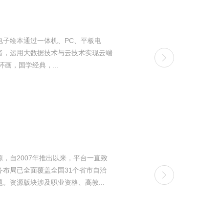
电子绘本通过一体机、PC、平板电
者，运用大数据技术与云技术实现云端
绘本，童话，连环画，国学经典，...
，自2007年推出以来，平台一直致
布局已全面覆盖全国31个省市自治
资源版块涉及职业资格、高教...