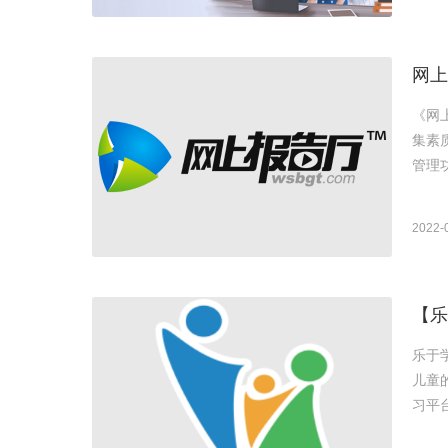
网上
《网
集素
管理
2022-
【乐
乐于
儿童