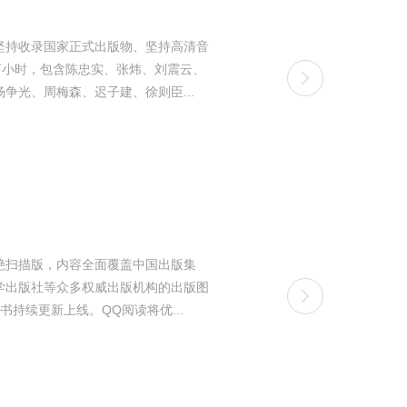
坚持收录国家正式出版物、坚持高清音
万小时，包含陈忠实、张炜、刘震云、
光、周梅森、迟子建、徐则臣...
杜绝扫描版，内容全面覆盖中国出版集
学出版社等众多权威出版机构的出版图
持续更新上线。QQ阅读将优...