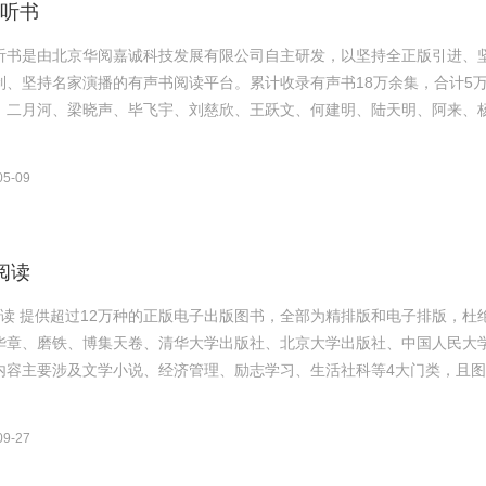
听书
听书是由北京华阅嘉诚科技发展有限公司自主研发，以坚持全正版引进、
制、坚持名家演播的有声书阅读平台。累计收录有声书18万余集，合计5
、二月河、梁晓声、毕飞宇、刘慈欣、王跃文、何建明、陆天明、阿来、杨争
05-09
阅读
阅读 提供超过12万种的正版电子出版图书，全部为精排版和电子排版，
华章、磨铁、博集天卷、清华大学出版社、北京大学出版社、中国人民大
内容主要涉及文学小说、经济管理、励志学习、生活社科等4大门类，且图书
09-27