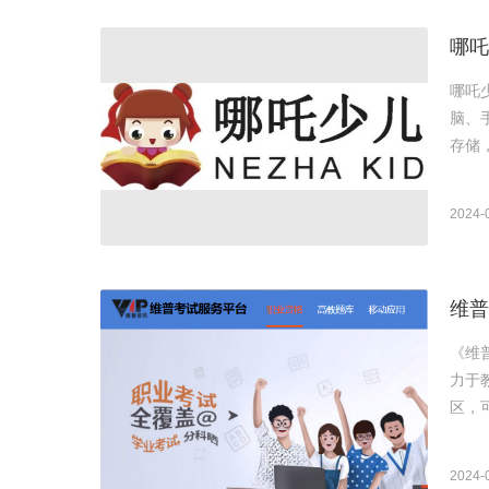
哪吒
哪吒
脑、
2024-
维普
《维
力于
区，
2024-