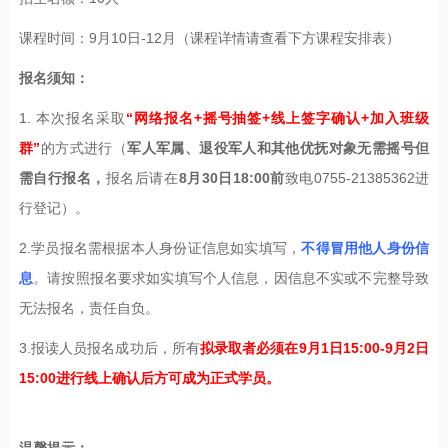
课程时间：9月10日-12月（课程详情请查看下方课程安排表）
报名须知：
1. 本次报名采取
“网络报名+摇号抽签+线上签字确认+加入班级
群”
的方式进行（
军人军属、退役军人和其他优抚对象无需摇号但
需自行报名，
报名后请在
8月30日18:00前
致电0755-21385362进
行登记）。
2.学员报名需根据本人身份证信息如实填写，
不得冒用他人身份信
息
。请按照报名要求如实填写个人信息，因信息不实或不完整导致
无法报名，责任自负。
3.报读人员报名成功后，所有
拟录取者必须在9月1日15:00-9月2日
15:00进行线上确认后方可成为正式学员。
温馨提示：