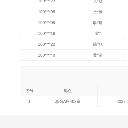
100****23
黄*航
100****08
王*薇
100****05
耿*鑫
100****16
梁*
100****20
陈*兆
100****48
黄*清
序号
地点
1
总馆A座402室
2025-