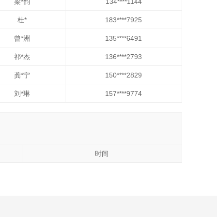
梁*韵
134****1144
杜*
183****7925
曾*洲
135****6491
祁*杰
136****2793
龚*宁
150****2829
刘*琳
157****9774
时间